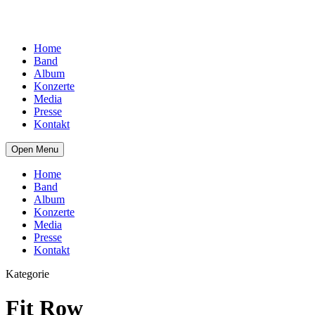
Home
Band
Album
Konzerte
Media
Presse
Kontakt
Open Menu
Home
Band
Album
Konzerte
Media
Presse
Kontakt
Kategorie
Fit Row