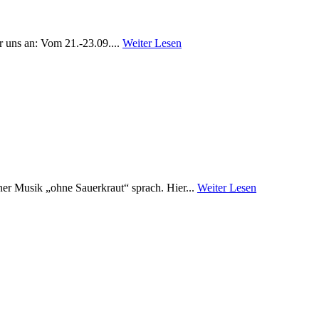
r uns an: Vom 21.-23.09....
Weiter Lesen
ner Musik „ohne Sauerkraut“ sprach. Hier...
Weiter Lesen