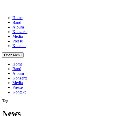
Home
Band
Album
Konzerte
Media
Presse
Kontakt
Open Menu
Home
Band
Album
Konzerte
Media
Presse
Kontakt
Tag
News